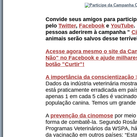
Convide seus amigos para partici
pelo
Twitter
,
Facebook
e
YouTube
.
pessoas aderirem à campanha "
C
animais serão salvos desse terríve
Acesse agora mesmo o site da C
Não" no Facebook e ajude milhare
botão "Curtir"!
A importância da conscientização 
Dados da indústria veterinária most
está praticamente erradicada em país
apenas 1 em cada 5 cães é vacinado
população canina. Temos um grande d
A
prevenção da cinomose
por meio
forma de combatê-la. Segundo Rosân
Programas Veterinários da WSPA, há
da vacinação em outros países: “Es