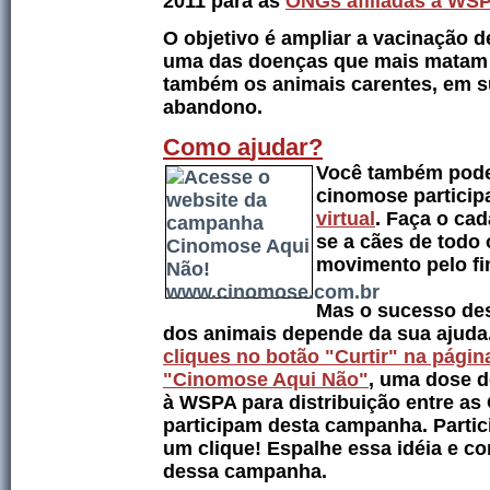
2011 para as
ONGs afiliadas à WS
O objetivo é ampliar a vacinação d
uma das doenças que mais matam c
também os animais carentes, em su
abandono.
Como a
judar
?
Você também pode
cinomose partici
virtual
. Faça o cad
se a cães de todo
movimento pelo f
Mas o sucesso des
dos animais depende da sua ajuda
cliques no botão "Curtir" na pág
"Cinomose Aqui Não"
, uma dose 
à WSPA para distribuição entre as
participam desta campanha. Partic
um clique! Espalhe essa idéia e c
dessa campanha.