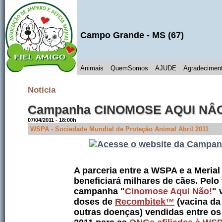
Campo Grande
- MS (
67
)
Animais
QuemSomos
AJUDE
Agradecimen
Noticia
Campanha CINOMOSE AQUI NÂ
07/04/2011 - 18:00h
WSPA - Sociedade Mundial de Proteção Animal Abril 2011
A parceria entre a WSPA e a Meria
beneficiará milhares de cães. Pelo
campanha "
Cinomose Aqui Não!
" 
doses de
Recombitek™
(vacina da
outras doenças) vendidas entre os