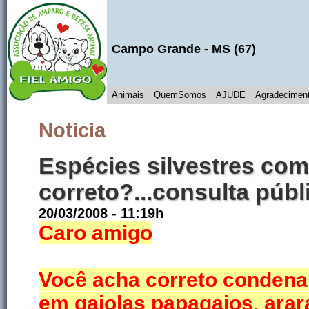
Campo Grande
- MS (
67
)
Animais
QuemSomos
AJUDE
Agradecimen
Noticia
Espécies silvestres com
correto?...consulta púb
20/03/2008 - 11:19h
Caro amigo
Você acha correto condena
em gaiolas papagaios, arar