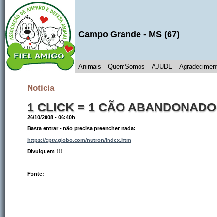
Campo Grande
- MS (
67
)
Animais
QuemSomos
AJUDE
Agradecimen
Noticia
1 CLICK = 1 CÃO ABANDONADO V
26/10/2008 - 06:40h
Basta entrar - não precisa preencher nada
:
https://eptv.globo.com/nutron/index.htm
Divulguem !!!
Fonte: