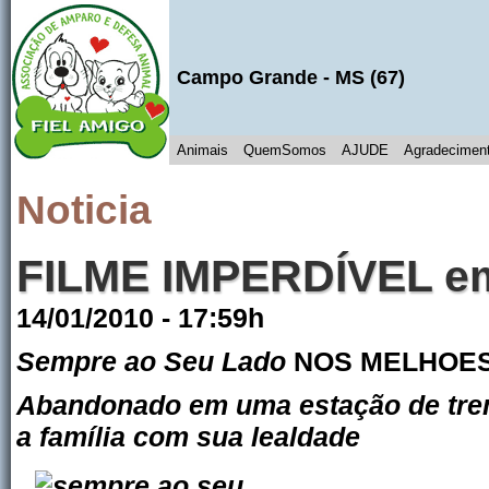
Campo Grande
- MS (
67
)
Animais
QuemSomos
AJUDE
Agradecimen
Noticia
FILME IMPERDÍVEL em
14/01/2010 - 17:59h
Sempre ao Seu Lado
NOS MELHOES
Abandonado em uma estação de trem
a família com sua lealdade